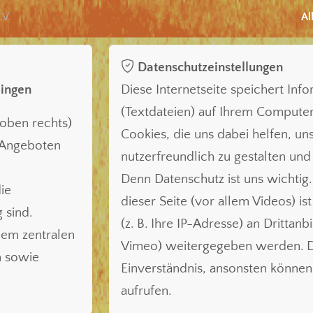
.V.
Al
Datenschutzeinstellungen
lingen
Diese Internetseite speichert Inf
(Textdateien) auf Ihrem Compute
oben rechts)
Cookies, die uns dabei helfen, uns
n Angeboten
nutzerfreundlich zu gestalten und
Denn Datenschutz ist uns wichtig.
ie
dieser Seite (vor allem Videos) is
 sind.
(z. B. Ihre IP-Adresse) an Drittanb
nem zentralen
Vimeo) weitergegeben werden. Da
n sowie
Einverständnis, ansonsten können 
aufrufen.